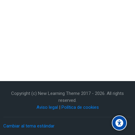
Última modificación: jueves, 22 de enero de 2026, 13:55
Anterior
Copyright (c) New Learning Theme 2017 -
2026
. All rights
MyTallyCount
reserved.
Aviso legal
|
Política de cookies
uiente
WeTransfer
Cambiar al tema estándar