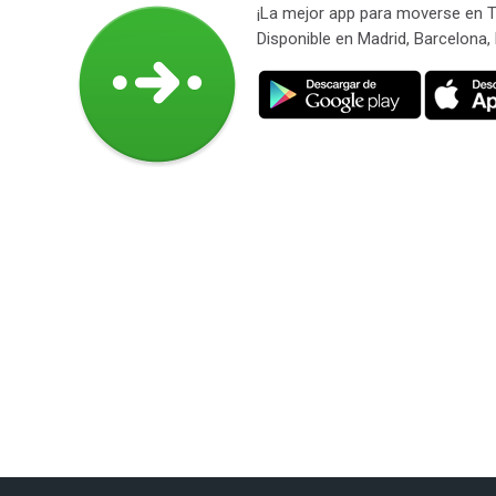
er
¡La mejor app para moverse e
Disponible en Madrid, Barcelona,
Última modificación: lunes, 26 de enero de 2026, 13:41
ior
Siguiente
Maps.me
Moovit